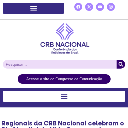
Plataforma de Ação Laudato Si’
Acesse o site do Congresso de Comunicação
Regionais da CRB Nacional celebram o