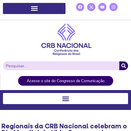
Plataforma de Ação Laudato Si’
Acesse o site do Congresso de Comunicação
Regionais da CRB Nacional celebram o