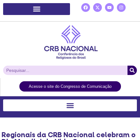
Plataforma de Ação Laudato Si’
Acesse o site do Congresso de Comunicação
Regionais da CRB Nacional celebram o