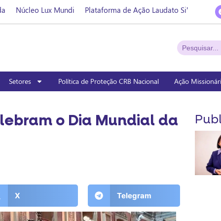
da
Núcleo Lux Mundi
Plataforma de Ação Laudato Si’
Setores
Política de Proteção CRB Nacional
Ação Missionár
lebram o Dia Mundial da
Publ
X
Telegram