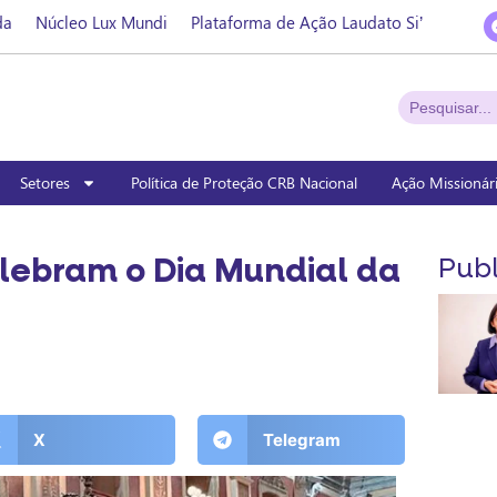
da
Núcleo Lux Mundi
Plataforma de Ação Laudato Si’
Setores
Política de Proteção CRB Nacional
Ação Missionár
lebram o Dia Mundial da
Publ
X
Telegram