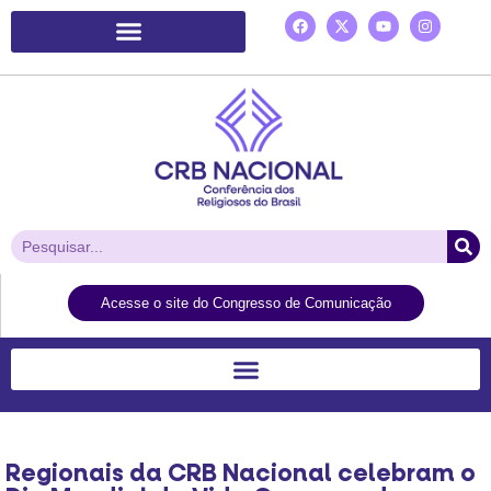
Plataforma de Ação Laudato Si’
Acesse o site do Congresso de Comunicação
Regionais da CRB Nacional celebram o