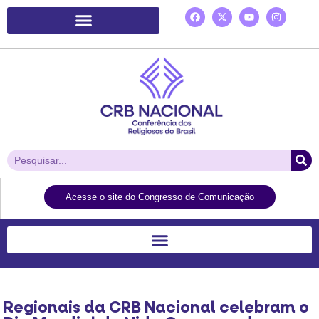
Plataforma de Ação Laudato Si’
Acesse o site do Congresso de Comunicação
Regionais da CRB Nacional celebram o