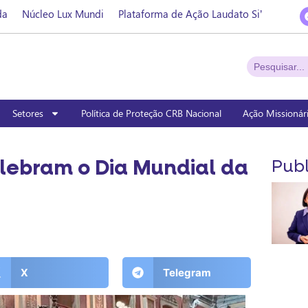
da
Núcleo Lux Mundi
Plataforma de Ação Laudato Si’
Setores
Política de Proteção CRB Nacional
Ação Missionár
lebram o Dia Mundial da
Publ
X
Telegram