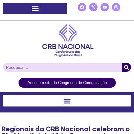
Plataforma de Ação Laudato Si’
Acesse o site do Congresso de Comunicação
Regionais da CRB Nacional celebram o