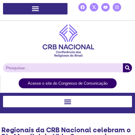
Plataforma de Ação Laudato Si’
Acesse o site do Congresso de Comunicação
Regionais da CRB Nacional celebram o