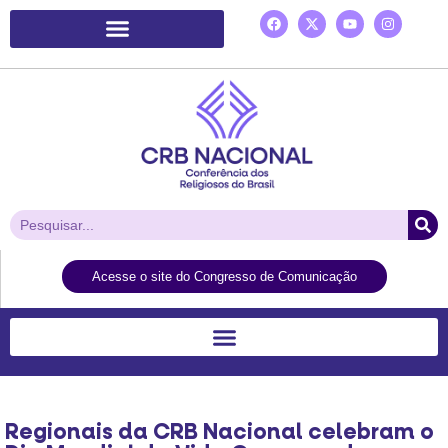
Plataforma de Ação Laudato Si’
Acesse o site do Congresso de Comunicação
Regionais da CRB Nacional celebram o