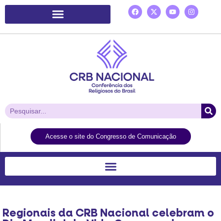
Plataforma de Ação Laudato Si’
Acesse o site do Congresso de Comunicação
Regionais da CRB Nacional celebram o