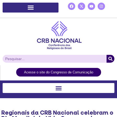
Plataforma de Ação Laudato Si’
Acesse o site do Congresso de Comunicação
Regionais da CRB Nacional celebram o