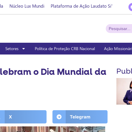
da
Núcleo Lux Mundi
Plataforma de Ação Laudato Si’
Setores
Política de Proteção CRB Nacional
Ação Missionár
lebram o Dia Mundial da
Publ
X
Telegram