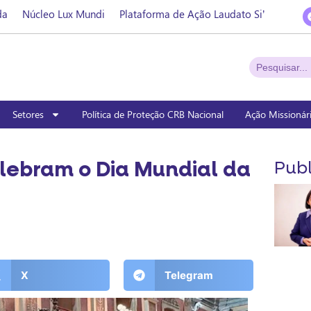
da
Núcleo Lux Mundi
Plataforma de Ação Laudato Si’
Setores
Política de Proteção CRB Nacional
Ação Missionár
lebram o Dia Mundial da
Publ
X
Telegram