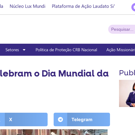
da
Núcleo Lux Mundi
Plataforma de Ação Laudato Si’
Setores
Política de Proteção CRB Nacional
Ação Missionár
lebram o Dia Mundial da
Publ
X
Telegram