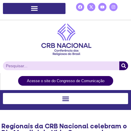
Plataforma de Ação Laudato Si’
Acesse o site do Congresso de Comunicação
Regionais da CRB Nacional celebram o