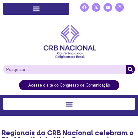
Plataforma de Ação Laudato Si’
Acesse o site do Congresso de Comunicação
Regionais da CRB Nacional celebram o