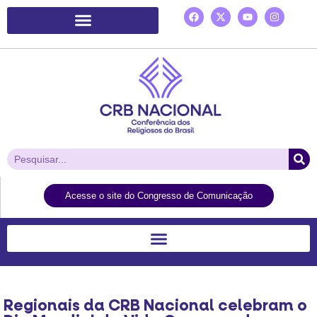
Plataforma de Ação Laudato Si’
Acesse o site do Congresso de Comunicação
Regionais da CRB Nacional celebram o