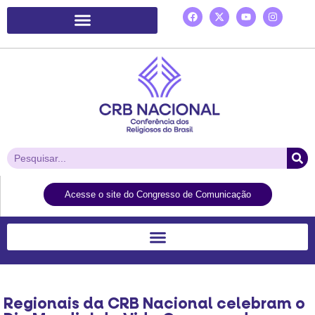
Plataforma de Ação Laudato Si’
Acesse o site do Congresso de Comunicação
Regionais da CRB Nacional celebram o