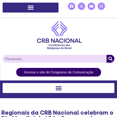
Plataforma de Ação Laudato Si’
Acesse o site do Congresso de Comunicação
Regionais da CRB Nacional celebram o