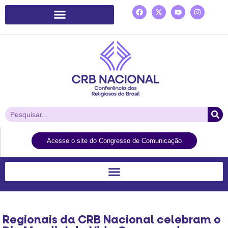
Plataforma de Ação Laudato Si’
Acesse o site do Congresso de Comunicação
Regionais da CRB Nacional celebram o