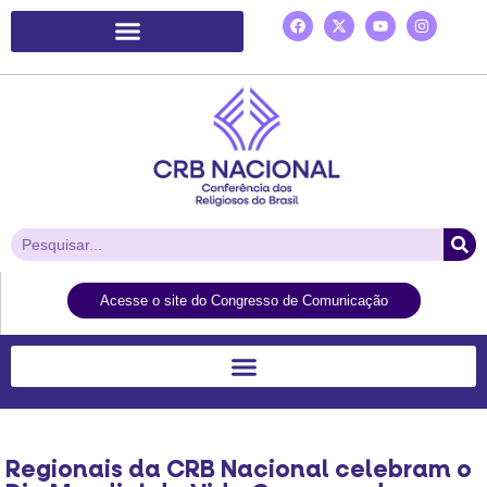
Plataforma de Ação Laudato Si’
Acesse o site do Congresso de Comunicação
Regionais da CRB Nacional celebram o