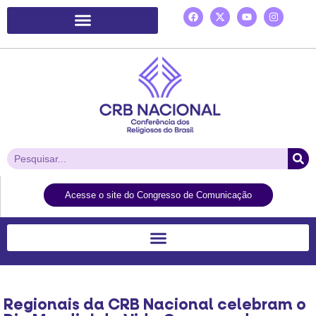
Plataforma de Ação Laudato Si’
Acesse o site do Congresso de Comunicação
Regionais da CRB Nacional celebram o