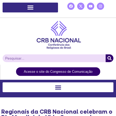
Plataforma de Ação Laudato Si’
Acesse o site do Congresso de Comunicação
Regionais da CRB Nacional celebram o