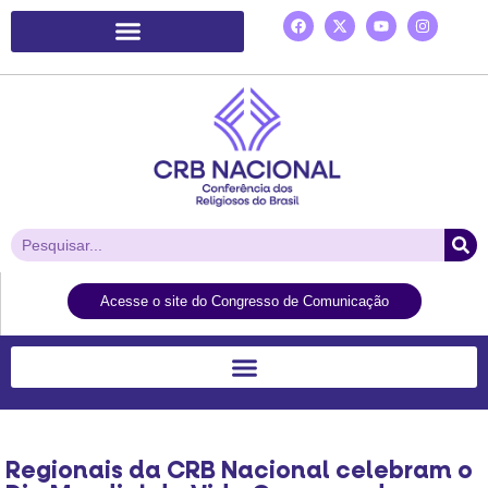
Plataforma de Ação Laudato Si’
Acesse o site do Congresso de Comunicação
Regionais da CRB Nacional celebram o