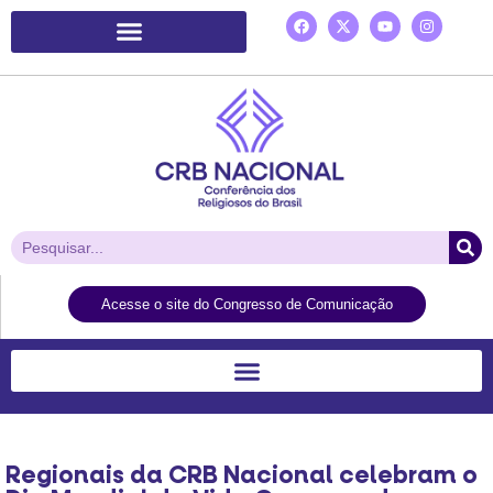
Plataforma de Ação Laudato Si’
Acesse o site do Congresso de Comunicação
Regionais da CRB Nacional celebram o