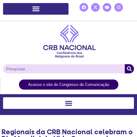
Plataforma de Ação Laudato Si’
Acesse o site do Congresso de Comunicação
Regionais da CRB Nacional celebram o