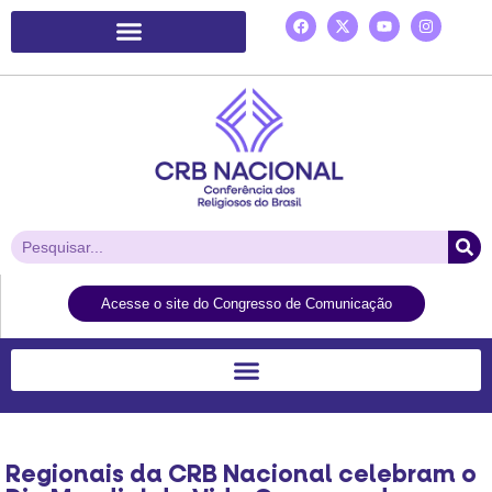
Plataforma de Ação Laudato Si’
Acesse o site do Congresso de Comunicação
Regionais da CRB Nacional celebram o