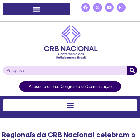
Plataforma de Ação Laudato Si’
Acesse o site do Congresso de Comunicação
Regionais da CRB Nacional celebram o