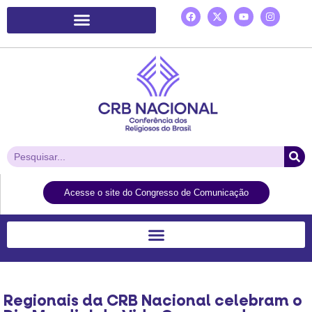
Plataforma de Ação Laudato Si’
Acesse o site do Congresso de Comunicação
Regionais da CRB Nacional celebram o