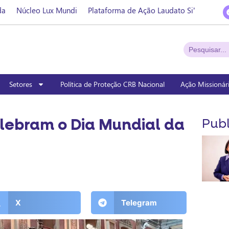
da
Núcleo Lux Mundi
Plataforma de Ação Laudato Si’
Setores
Política de Proteção CRB Nacional
Ação Missionár
lebram o Dia Mundial da
Publ
X
Telegram