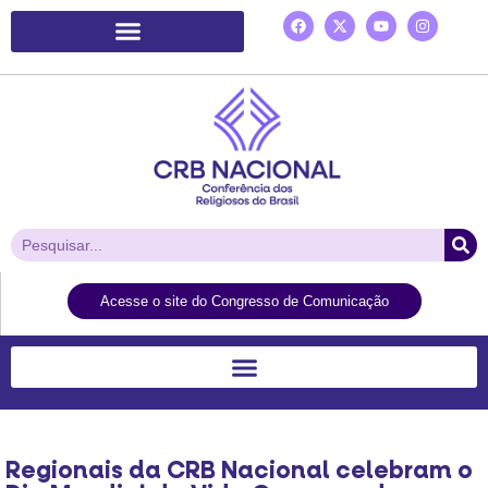
Plataforma de Ação Laudato Si’
Acesse o site do Congresso de Comunicação
Regionais da CRB Nacional celebram o