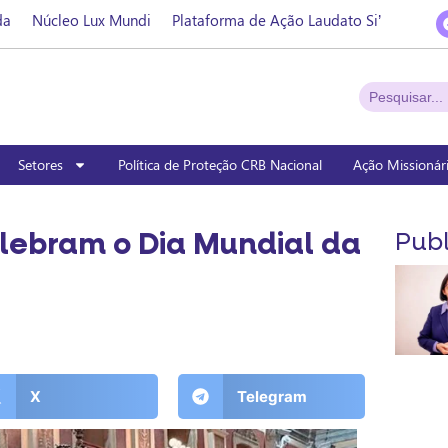
da
Núcleo Lux Mundi
Plataforma de Ação Laudato Si’
Setores
Política de Proteção CRB Nacional
Ação Missionár
lebram o Dia Mundial da
Publ
X
Telegram