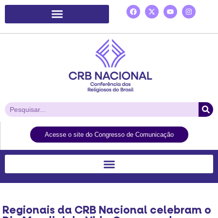
Plataforma de Ação Laudato Si’
Acesse o site do Congresso de Comunicação
Regionais da CRB Nacional celebram o