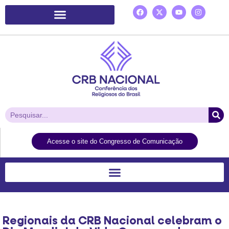
Plataforma de Ação Laudato Si’
Acesse o site do Congresso de Comunicação
Regionais da CRB Nacional celebram o