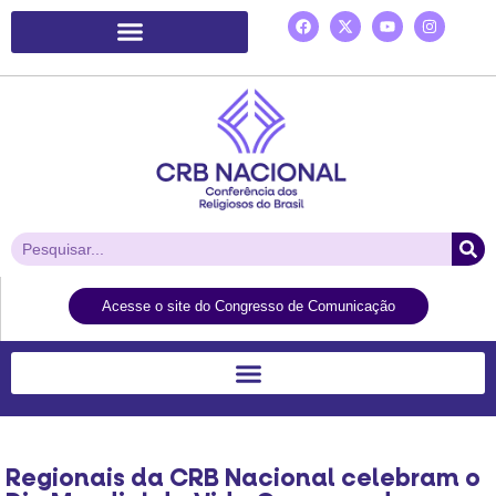
Plataforma de Ação Laudato Si’
Acesse o site do Congresso de Comunicação
Regionais da CRB Nacional celebram o