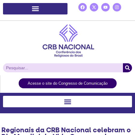
Plataforma de Ação Laudato Si’
Acesse o site do Congresso de Comunicação
Regionais da CRB Nacional celebram o