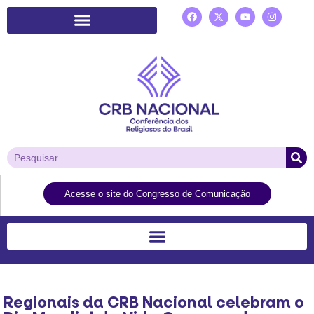
Plataforma de Ação Laudato Si’
Acesse o site do Congresso de Comunicação
Regionais da CRB Nacional celebram o