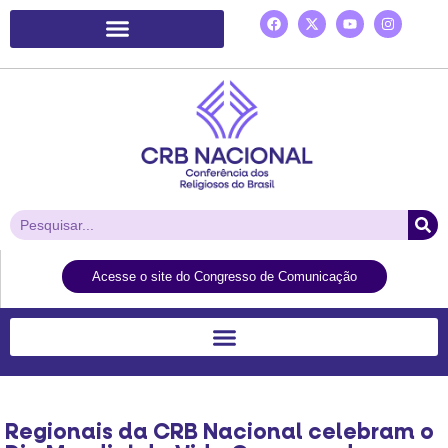
Plataforma de Ação Laudato Si’
Acesse o site do Congresso de Comunicação
Regionais da CRB Nacional celebram o