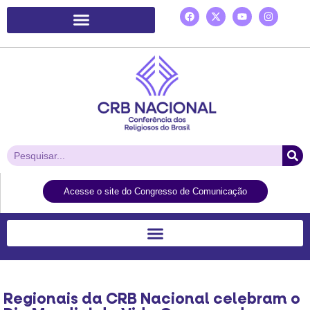
Plataforma de Ação Laudato Si’
Acesse o site do Congresso de Comunicação
Regionais da CRB Nacional celebram o