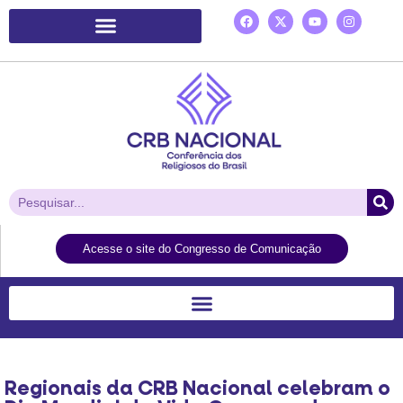
Plataforma de Ação Laudato Si’
Acesse o site do Congresso de Comunicação
Regionais da CRB Nacional celebram o