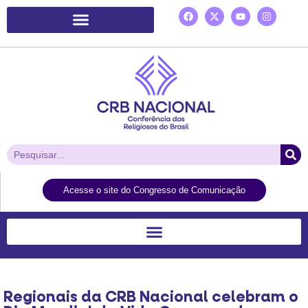
Plataforma de Ação Laudato Si’
Acesse o site do Congresso de Comunicação
Regionais da CRB Nacional celebram o