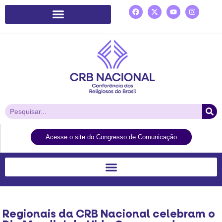
Plataforma de Ação Laudato Si’
Acesse o site do Congresso de Comunicação
Regionais da CRB Nacional celebram o