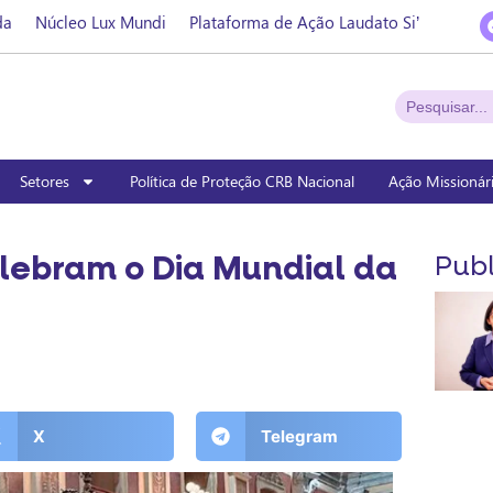
da
Núcleo Lux Mundi
Plataforma de Ação Laudato Si’
Setores
Política de Proteção CRB Nacional
Ação Missionár
lebram o Dia Mundial da
Publ
X
Telegram