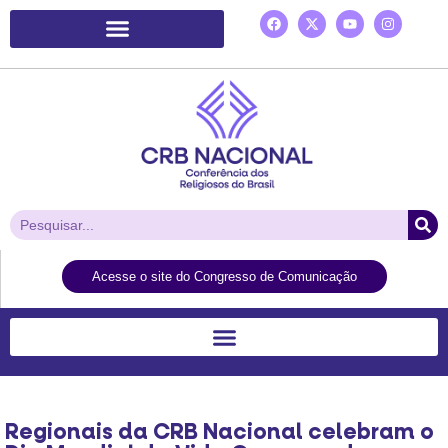
Plataforma de Ação Laudato Si’
Acesse o site do Congresso de Comunicação
Regionais da CRB Nacional celebram o