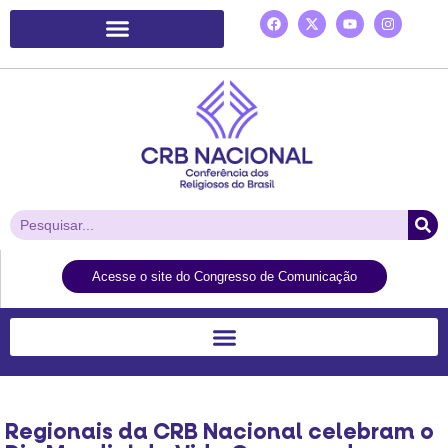
Plataforma de Ação Laudato Si’
Acesse o site do Congresso de Comunicação
Regionais da CRB Nacional celebram o