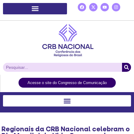
Plataforma de Ação Laudato Si’
Acesse o site do Congresso de Comunicação
Regionais da CRB Nacional celebram o