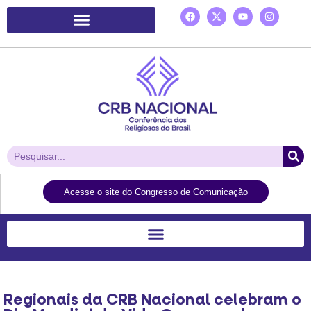
Plataforma de Ação Laudato Si’
Acesse o site do Congresso de Comunicação
Regionais da CRB Nacional celebram o