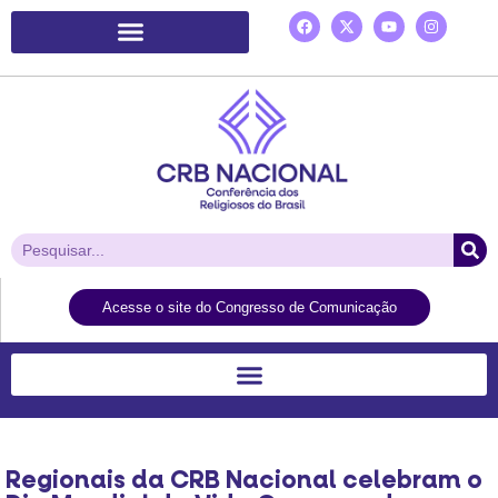
Plataforma de Ação Laudato Si’
Acesse o site do Congresso de Comunicação
Regionais da CRB Nacional celebram o